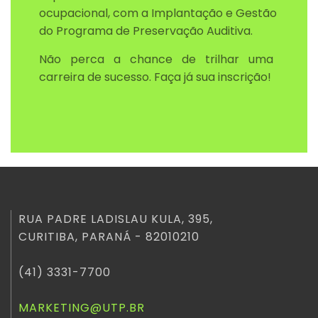
ocupacional, com a Implantação e Gestão
do Programa de Preservação Auditiva.
Não perca a chance de trilhar uma
carreira de sucesso. Faça já sua inscrição!
RUA PADRE LADISLAU KULA, 395,
CURITIBA, PARANÁ - 82010210
(41) 3331-7700
MARKETING@UTP.BR