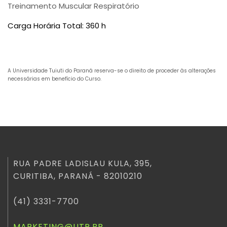
Treinamento Muscular Respiratório
Carga Horária Total: 360 h
A Universidade Tuiuti do Paraná reserva-se o direito de proceder às alterações
necessárias em benefício do Curso.
RUA PADRE LADISLAU KULA, 395,
CURITIBA, PARANÁ - 82010210
(41) 3331-7700
MARKETING@UTP.BR