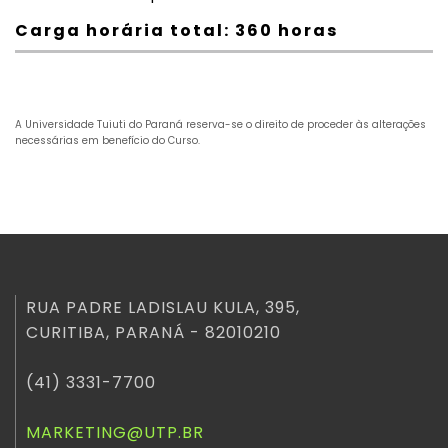
Carga horária total: 360 horas
A Universidade Tuiuti do Paraná reserva-se o direito de proceder às alterações
necessárias em benefício do Curso.
RUA PADRE LADISLAU KULA, 395,
CURITIBA, PARANÁ - 82010210
(41) 3331-7700
MARKETING@UTP.BR