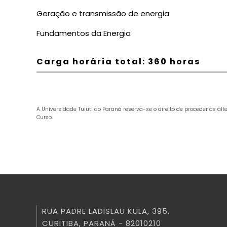
Geração e transmissão de energia
Fundamentos da
E
nergia
Carga horária total: 360 horas
A Universidade Tuiuti do Paraná reserva-se o direito de proceder às al
Curso.
RUA PADRE LADISLAU KULA, 395,
CURITIBA, PARANÁ - 82010210