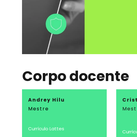
Corpo docente
Andrey Hilu
Cris
Mestre
Mest
Currículo Lattes
Curríc