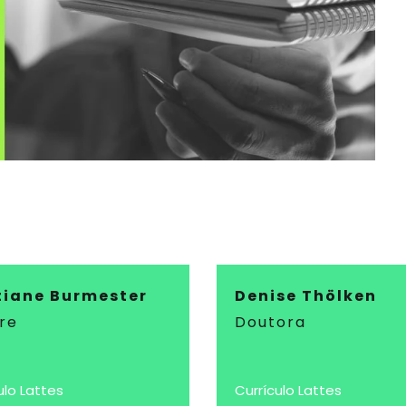
tiane Burmester
Denise Thölken
re
Doutora
ulo Lattes
Currículo Lattes