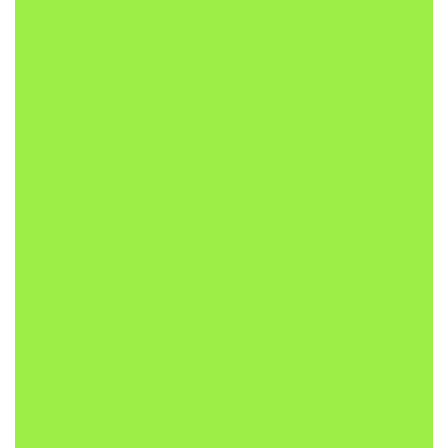
Fisioterapia em
Terapia Intensiva
da Tuiuti?
Uso de Tecnologias assistivas e inovações
em Terapia Intensiva. Aprendizado da
Avaliação a Reabilitação; Legislação e
Gestão; trazendo como primeiro módulo
ativo no COVID-19. Proporciona ao
profissional contato com equipe capacitada
e experiente, integrando a teoria aprendida
em sala à prática do dia a dia.
Interessou-se pelo curso Fisioterapia em
Terapia Intensiva?
Não perca tempo! Faça a inscrição e